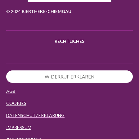
o
r
p
k
a
p
© 2024
BIERTHEKE-CHIEMGAU
m
RECHTLICHES
WIDERRUF ERKLÄREN
AGB
COOKIES
DATENSCHUTZERKLÄRUNG
IMPRESSUM