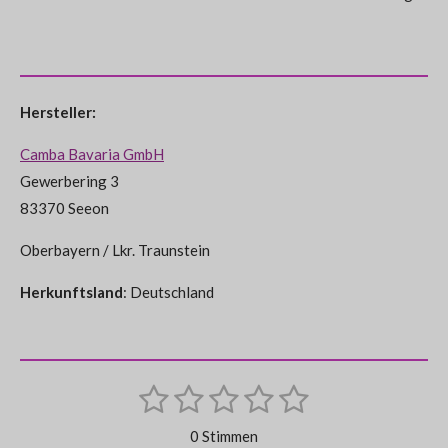
Hersteller:
Camba Bavaria GmbH
Gewerbering 3
83370 Seeon
Oberbayern / Lkr. Traunstein
Herkunftsland
: Deutschland
1
2
3
4
5
B
B
e
S
S
S
S
S
e
w
0 Stimmen
e