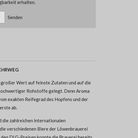
barkeit erhalten.
Senden
 MEHRWEG
d großer Wert auf feinste Zutaten und auf die
hochwertiger Rohstoffe gelegt. Denn Aroma
vom exakten Reifegrad des Hopfens und der
rste ab.
 die zahlreichen internationalen
 die verschiedenen Biere der Löwenbrauerei
 den DLG-Preisen konnte die Brauerei bereits