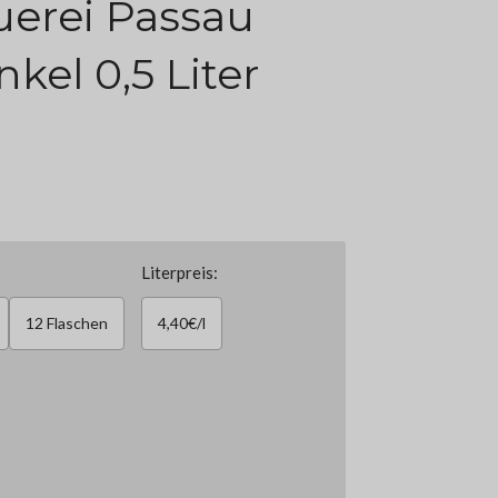
erei Passau
el 0,5 Liter
Literpreis:
12 Flaschen
4,40€/l