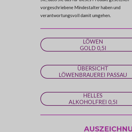
n
vorgeschriebene Mindestalter haben und
e
verantwortungsvoll damit umgehen.
LÖWEN
GOLD 0,5l
ÜBERSICHT
LÖWENBRAUEREI PASSAU
HELLES
ALKOHOLFREI 0,5l
AUSZEICHN