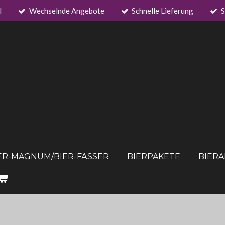
l
Wechselnde Angebote
Schnelle Lieferung
S
ER-MAGNUM/BIER-FÄSSER
BIERPAKETE
BIER