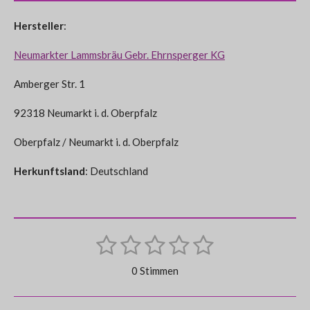
Hersteller
:
Neumarkter Lammsbräu Gebr. Ehrnsperger KG
Amberger Str. 1
92318 Neumarkt i. d. Oberpfalz
Oberpfalz / Neumarkt i. d. Oberpfalz
Herkunftsland
: Deutschland
1
2
3
4
5
B
B
e
S
S
S
S
S
e
w
0 Stimmen
e
w
t
t
t
t
t
r
e
t