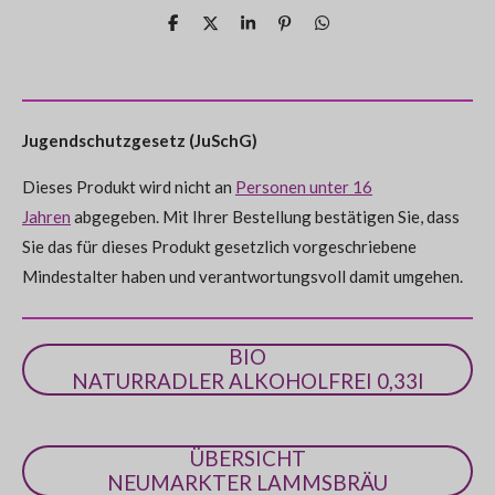
e
e
e
e
e
u
r
r
r
r
r
r
n
T
T
T
P
T
t
e
e
e
i
e
g
n
n
n
n
n
i
i
i
n
i
a
u
l
l
l
i
l
b
e
e
e
e
e
e
e
t
e
n
s
n
n
n
n
e
g
Jugendschutzgesetz (JuSchG)
n
:
d
e
Dieses Produkt wird nicht an
Personen unter 16
0
n
Jahren
abgegeben. Mit Ihrer Bestellung bestätigen Sie, dass
S
Sie das für dieses Produkt gesetzlich vorgeschriebene
t
Mindestalter haben und verantwortungsvoll damit umgehen.
e
r
n
BIO
e
NATURRADLER ALKOHOLFREI 0,33l
ÜBERSICHT
NEUMARKTER LAMMSBRÄU