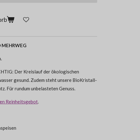
orb
EURO MEHRWEG
.
IG: Der Kreislauf der ökologischen
wasser gesund. Zudem steht unsere BioKristall-
tz. Für rundum unbelasteten Genuss.
en Reinheitsgebot
.
hspeisen