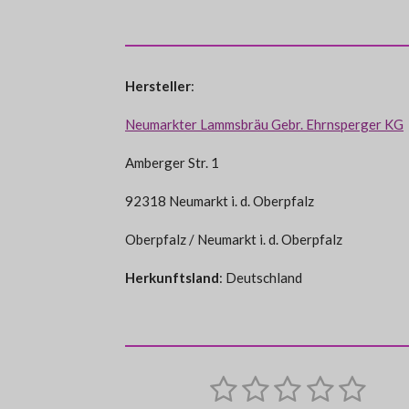
Hersteller
:
Neumarkter Lammsbräu Gebr. Ehrnsperger KG
Amberger Str. 1
92318 Neumarkt i. d. Oberpfalz
Oberpfalz / Neumarkt i. d. Oberpfalz
Herkunftsland
: Deutschland
1
2
3
4
5
B
B
e