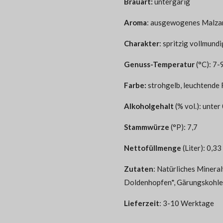
Brauart:
untergärig
Aroma
:
ausgewogenes Malzar
Charakter
: spritzig vollmundi
Genuss-Temperatur
(°C): 7-
Farbe:
strohgelb, leuchtende 
Alkoholgehalt
(% vol.): unter
Stammwürze
(°P): 7,7
Nettofüllmenge
(Liter): 0,33
Zutaten
:
Natürliches Minera
Doldenhopfen*,
Gärungskohl
Lieferzeit
: 3-10 Werktage