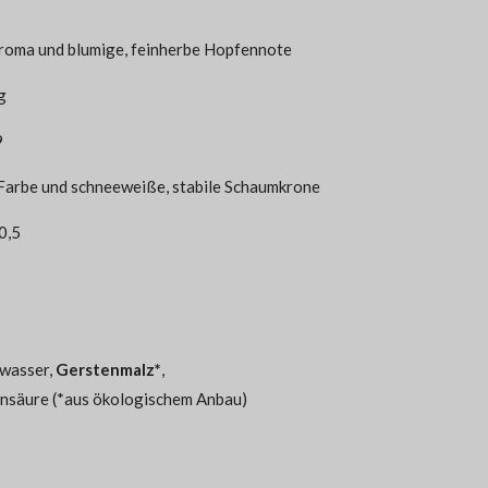
oma und blumige, feinherbe Hopfennote
g
9
Farbe und schneeweiße, stabile Schaumkrone
 0,5
lwasser,
Gerstenmalz*
,
ensäure
(*aus ökologischem Anbau)