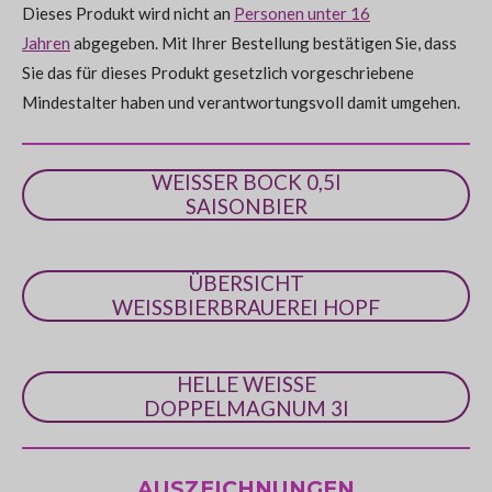
e
Dieses Produkt wird nicht an
Personen unter 16
0
n
Jahren
abgegeben. Mit Ihrer Bestellung bestätigen Sie, dass
S
Sie das für dieses Produkt gesetzlich vorgeschriebene
t
Mindestalter haben und verantwortungsvoll damit umgehen.
e
r
n
WEISSER BOCK 0,5l
e
SAISONBIER
ÜBERSICHT
WEISSBIERBRAUEREI HOPF
HELLE WEISSE
DOPPELMAGNUM 3l
AUSZEICHNUNGEN