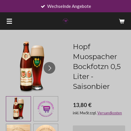
Wechselnde Angebote
Zum
Hauptinhalt
springen
Hopf
Muospacher
Bockfotzn 0,5
Liter -
Saisonbier
13,80 €
inkl. MwSt zzgl.
Versandkosten