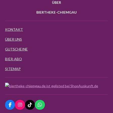
ÜBER
BIERTHEKE-CHIEMGAU
KONTAKT
ÜBER UNS
GUTSCHEINE
BIER-ABO
SITEMAP
F
I
T
W
a
n
i
h