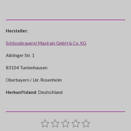
Hersteller
:
Schlossbrauerei Maxlrain GmbH & Co. KG
Aiblinger Str. 1
83104 Tuntenhausen
Oberbayern / Lkr. Rosenheim
Herkunftsland
: Deutschland
1
2
3
4
5
B
B
e
e