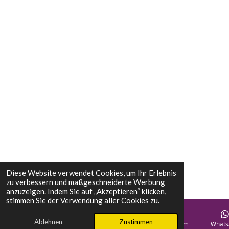
Diese Website verwendet Cookies, um Ihr Erlebnis
zu verbessern und maßgeschneiderte Werbung
anzuzeigen. Indem Sie auf „Akzeptieren“ klicken,
stimmen Sie der Verwendung aller Cookies zu.
Ablehnen
Zustimmen
E-Mail
Telefon
Karte
Instagram
Whats