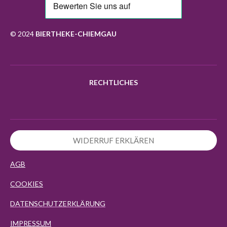
b
a
o
s
o
g
k
A
o
r
p
k
a
p
© 2024
BIERTHEKE-CHIEMGAU
m
RECHTLICHES
WIDERRUF ERKLÄREN
AGB
COOKIES
DATENSCHUTZERKLÄRUNG
IMPRESSUM