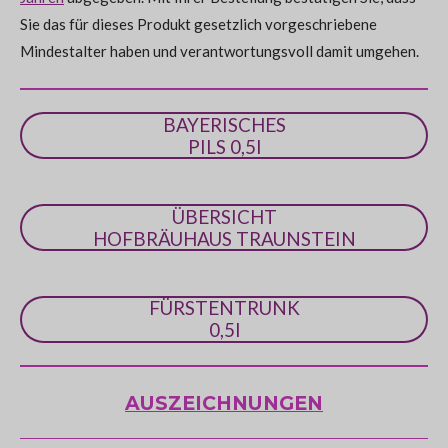
S
Sie das für dieses Produkt gesetzlich vorgeschriebene
t
Mindestalter haben und verantwortungsvoll damit umgehen.
e
r
n
BAYERISCHES
e
PILS 0,5l
ÜBERSICHT
HOFBRÄUHAUS TRAUNSTEIN
FÜRSTENTRUNK
0,5l
AUSZEICHNUNGEN