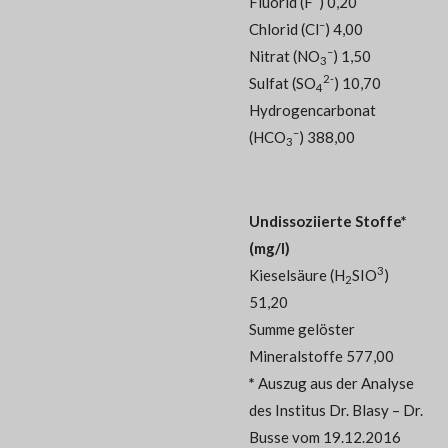
Fluorid (F
) 0,20
–
Chlorid (Cl
) 4,00
–
Nitrat (NO
) 1,50
3
2-
Sulfat (SO
) 10,70
4
Hydrogencarbonat
–
(HCO
) 388,00
3
Undissoziierte Stoffe*
(mg/l)
3
Kieselsäure (H
SIO
)
2
51,20
Summe gelöster
Mineralstoffe 577,00
*
Auszug aus der Analyse
des Institus Dr. Blasy – Dr.
Busse vom 19.12.2016