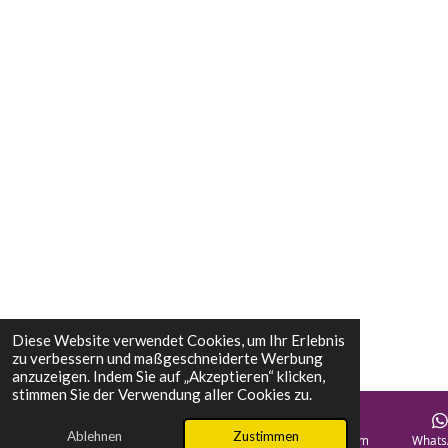
Diese Website verwendet Cookies, um Ihr Erlebnis
zu verbessern und maßgeschneiderte Werbung
anzuzeigen. Indem Sie auf „Akzeptieren“ klicken,
stimmen Sie der Verwendung aller Cookies zu.
Ablehnen
Zustimmen
E-Mail
Telefon
Karte
Instagram
Whats