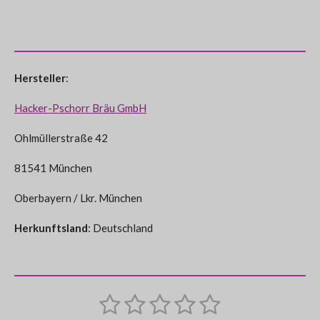
Hersteller
:
Hacker-Pschorr Bräu GmbH
Ohlmüllerstraße 42
81541 München
Oberbayern / Lkr. München
Herkunftsland
: Deutschland
1
2
3
4
5
B
B
e