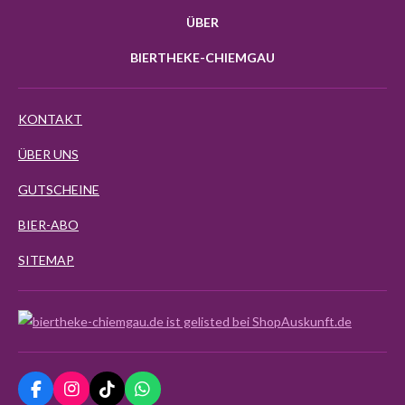
ÜBER
BIERTHEKE-CHIEMGAU
KONTAKT
ÜBER UNS
GUTSCHEINE
BIER-ABO
SITEMAP
F
I
T
W