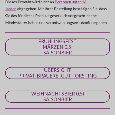
e
Dieses Produkt wird nicht an
Personen unter 16
0
n
Jahren
abgegeben. Mit Ihrer Bestellung bestätigen Sie, dass
S
Sie das für dieses Produkt gesetzlich vorgeschriebene
t
Mindestalter haben und verantwortungsvoll damit umgehen.
e
r
n
FRÜHLINGSFEST
e
MÄRZEN 0,5l
SAISONBIER
ÜBERSICHT
PRIVAT-BRAUEREI GUT FORSTING
WEIHNACHTSBIER 0,5l
SAISONBIER