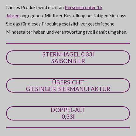
:
d
e
Dieses Produkt wird nicht an
Personen unter 16
0
n
Jahren
abgegeben. Mit Ihrer Bestellung bestätigen Sie, dass
S
Sie das für dieses Produkt gesetzlich vorgeschriebene
t
Mindestalter haben und verantwortungsvoll damit umgehen.
e
r
n
STERNHAGEL 0,33l
e
SAISONBIER
ÜBERSICHT
GIESINGER BIERMANUFAKTUR
DOPPEL-ALT
0,33l