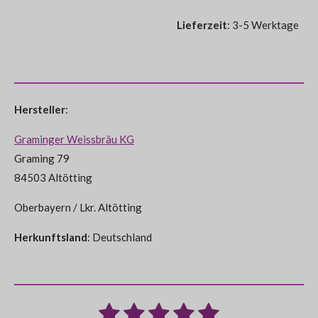
Lieferzeit
: 3-5 Werktage
Hersteller
:
Graminger Weissbräu KG
Graming
79
84503
Altötting
Oberbayern / Lkr. Altötting
Herkunftsland
: Deutschland
1
2
3
4
5
B
B