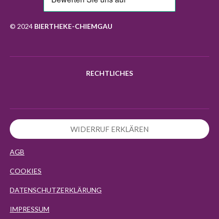
o
g
k
A
o
r
p
k
a
p
© 2024
BIERTHEKE-CHIEMGAU
m
RECHTLICHES
WIDERRUF ERKLÄREN
AGB
COOKIES
DATENSCHUTZERKLÄRUNG
IMPRESSUM