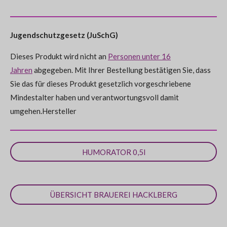
n
n
n
n
n
a
u
l
l
l
i
l
b
e
e
e
e
e
e
e
t
e
n
s
n
n
n
n
e
g
Jugendschutzgesetz (JuSchG)
n
:
d
e
Dieses Produkt wird nicht an
Personen unter 16
0
n
Jahren
abgegeben. Mit Ihrer Bestellung bestätigen Sie, dass
S
Sie das für dieses Produkt gesetzlich vorgeschriebene
t
Mindestalter haben und verantwortungsvoll damit
e
umgehen.Hersteller
r
n
e
HUMORATOR 0,5l
ÜBERSICHT BRAUEREI HACKLBERG