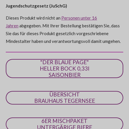
e
g
Jugendschutzgesetz (JuSchG)
n
:
d
e
Dieses Produkt wird nicht an
Personen unter 16
0
n
Jahren
abgegeben. Mit Ihrer Bestellung bestätigen Sie, dass
S
Sie das für dieses Produkt gesetzlich vorgeschriebene
t
Mindestalter haben und verantwortungsvoll damit umgehen.
e
r
n
"DER BLAUE PAGE"
e
HELLER BOCK 0,33l
SAISONBIER
ÜBERSICHT
BRAUHAUS TEGERNSEE
6ER MISCHPAKET
UNTERGÄRIGE BIERE