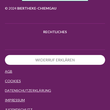
o
r
p
k
a
p
© 2024
BIERTHEKE-CHIEMGAU
m
RECHTLICHES
WIDERRUF ERKLÄREN
AGB
COOKIES
DATENSCHUTZERKLÄRUNG
IMPRESSUM
JUGENDSCHUTZ