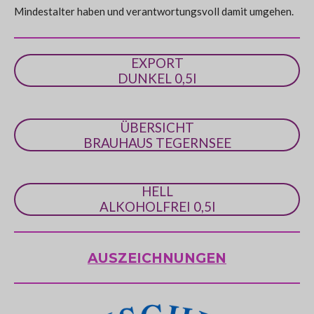
Mindestalter haben und verantwortungsvoll damit umgehen.
e
r
n
EXPORT
e
DUNKEL 0,5l
ÜBERSICHT
BRAUHAUS TEGERNSEE
HELL
ALKOHOLFREI 0,5l
AUSZEICHNUNGEN