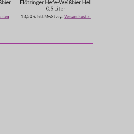
ßbier
Flötzinger Hefe-Weißbier Hell
0,5 Liter
13,50 €
osten
inkl. MwSt zzgl.
Versandkosten