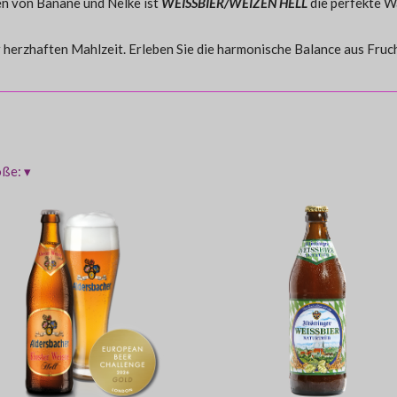
en von Banane und Nelke ist
WEISSBIER/WEIZEN HELL
die perfekte W
 herzhaften Mahlzeit. Erleben Sie die harmonische Balance aus Fruch
öße:
▾