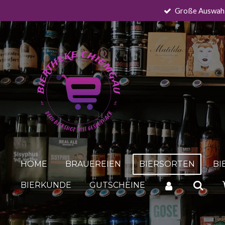
Große Auswah
Zum
Hauptinhalt
springen
HOME
BRAUEREIEN
BIERSORTEN
BI
BIERKUNDE
GUTSCHEINE