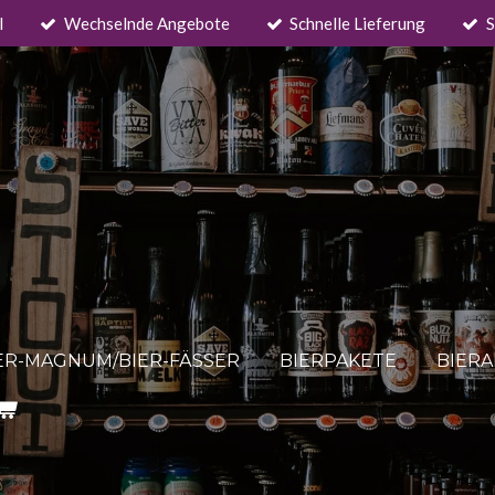
l
Wechselnde Angebote
Schnelle Lieferung
S
ER-MAGNUM/BIER-FÄSSER
BIERPAKETE
BIER