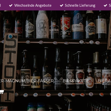
l
Wechselnde Angebote
Schnelle Lieferung
S
ER-MAGNUM/BIER-FÄSSER
BIERPAKETE
BIER