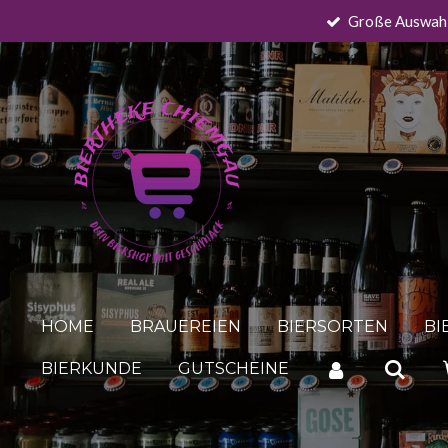
Große Auswah
Zum
Hauptinhalt
springen
HOME
BRAUEREIEN
BIERSORTEN
BI
BIERKUNDE
GUTSCHEINE