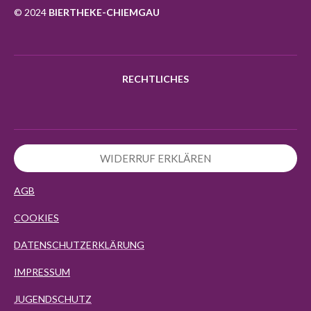
k
a
p
© 2024
BIERTHEKE-CHIEMGAU
m
RECHTLICHES
WIDERRUF ERKLÄREN
AGB
COOKIES
DATENSCHUTZERKLÄRUNG
IMPRESSUM
JUGENDSCHUTZ