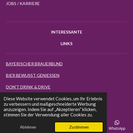
JOBS / KARRIERE
INTERESSANTE
LINKS
BAYERISCHER BRAUERBUND
BIER BEWUSST GENIESSEN
DON'T DRINK & DRIVE
Diese Website verwendet Cookies, um Ihr Erlebnis
BIERMAP24
zu verbessern und maßgeschneiderte Werbung
anzuzeigen. Indem Sie auf „Akzeptieren“ klicken,
EUROPEAN BEER STAR
stimmen Sie der Verwendung aller Cookies zu.
FINEST BEER SELECTION
Ablehnen
Zustimmen
E-Mail
Telefon
Karte
Instagram
WhatsApp